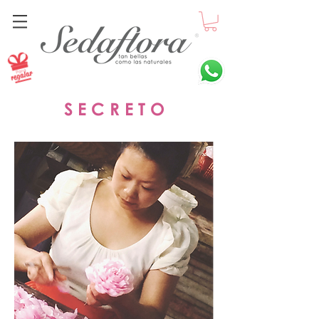
S E C R E T O