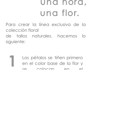
Una hora,
una flor.
Para crear la línea exclusiva de la
colección floral
de tallos naturales, hacemos lo
siguiente:
1
Los pétalos se tiñen primero
en el color base de la flor y
se colocan en el
vaporizador para bloquear
el pigmento, luego se pegan
en su lugar desde el centro
de la flor.
2
En la parte inferior de la flor,
algunos pétalos requieren
que la mano enrolle para
adicionalmente obtener