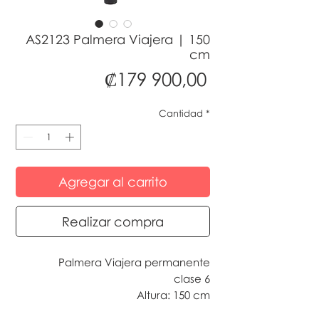
AS2123 Palmera Viajera | 150
cm
Precio
₡179 900,00
Cantidad
*
Agregar al carrito
Realizar compra
Palmera Viajera permanente
clase 6
Altura: 150 cm
Tan bellas como las naturales