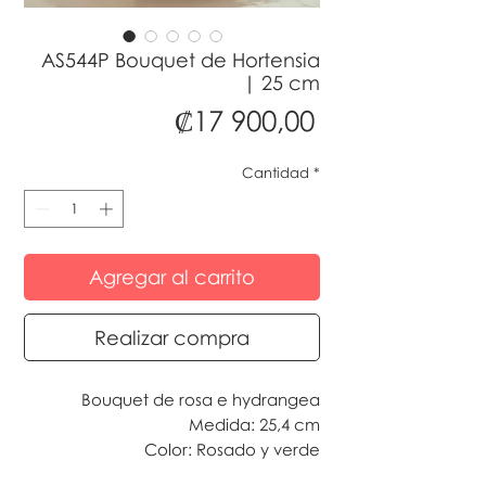
AS544P Bouquet de Hortensia
| 25 cm
Precio
₡17 900,00
Cantidad
*
Agregar al carrito
Realizar compra
Bouquet de rosa e hydrangea
Medida: 25,4 cm
Color: Rosado y verde
*Incluye presentación como la foto.