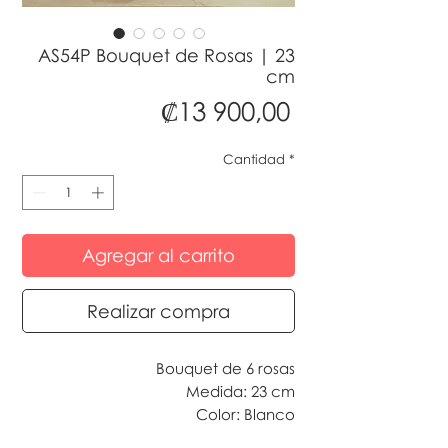
AS54P Bouquet de Rosas | 23
cm
Precio
₡13 900,00
Cantidad
*
Agregar al carrito
Realizar compra
Bouquet de 6 rosas
Medida: 23 cm
Color: Blanco
*Incluye presentación como la foto.